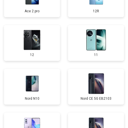
Ace 2 pro
12R
12
11
Nord N10
Nord CE 5G EB2103