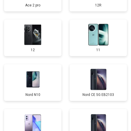
Ace 2 pro
12R
12
11
Nord N10
Nord CE 5G EB2103