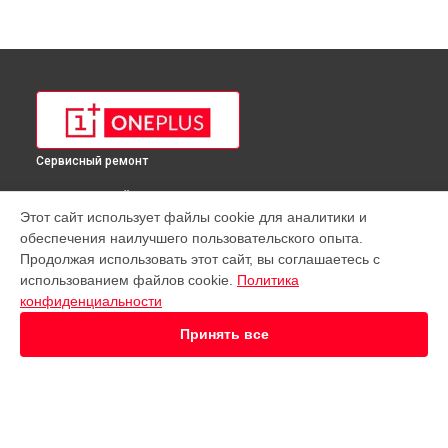
Сервисный ремонт
ВЫБЕРИ СВОЙ ГОРОД
Этот сайт использует файлы cookie для аналитики и
Замена разъема питания телефона Ace Pro OnePlus в
обеспечения наилучшего пользовательского опыта.
Краснодаре
Продолжая использовать этот сайт, вы соглашаетесь с
Замена разъема питания телефона Ace Pro OnePlus в
использованием файлов cookie.
Политика
Ростове-на-Дону
конфиденциальности
Замена разъема питания телефона Ace Pro OnePlus в
Нижнем Новгороде
Принять все
Замена разъема питания телефона Ace Pro OnePlus в
Новосибирске
Замена разъема питания телефона Ace Pro OnePlus в
Челябинске
Замена разъема питания телефона Ace Pro OnePlus в
УСТРОЙСТВА