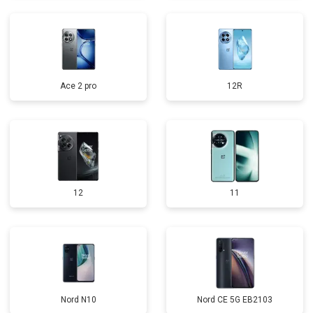
Ace 2 pro
12R
12
11
Nord N10
Nord CE 5G EB2103