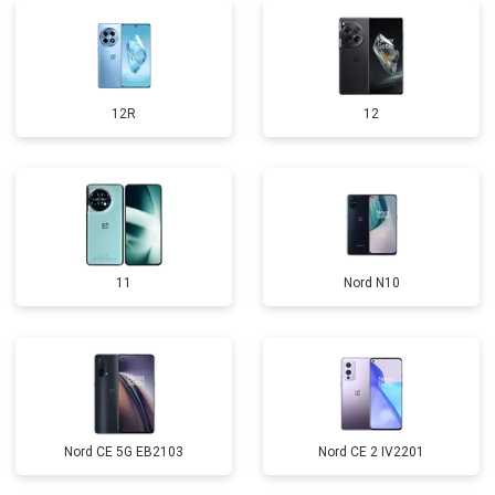
12R
12
11
Nord N10
Nord CE 5G EB2103
Nord CE 2 IV2201