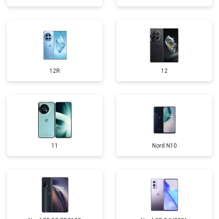
12R
12
11
Nord N10