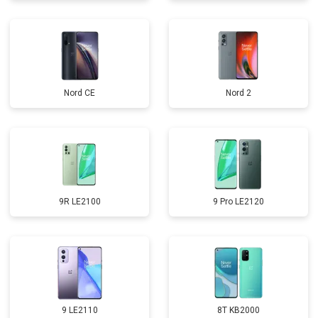
Nord CE
Nord 2
9R LE2100
9 Pro LE2120
9 LE2110
8T KB2000