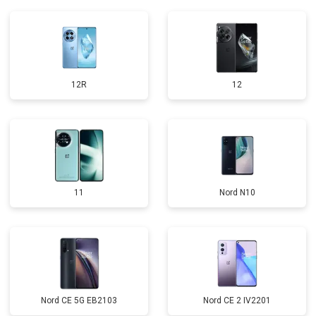
12R
12
11
Nord N10
Nord CE 5G EB2103
Nord CE 2 IV2201