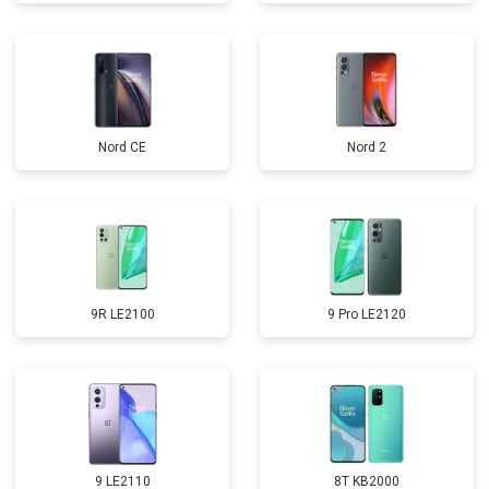
Nord CE
Nord 2
9R LE2100
9 Pro LE2120
9 LE2110
8T KB2000