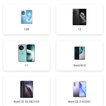
12R
12
11
Nord N10
Nord CE 5G EB2103
Nord CE 2 IV2201