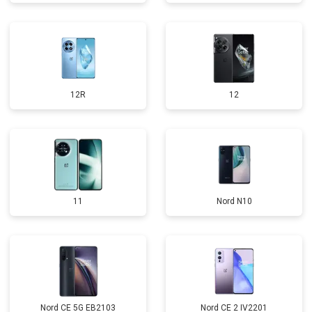
12R
12
11
Nord N10
Nord CE 5G EB2103
Nord CE 2 IV2201