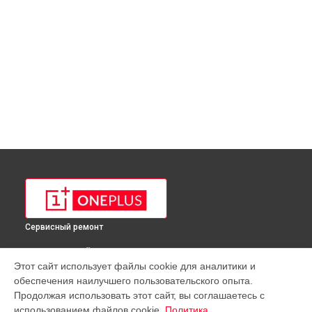
Сервисный ремонт
ВЫБЕРИ СВОЙ ГОРОД
Этот сайт использует файлы cookie для аналитики и
Ремонт телефона 5T OnePlus в
Краснодаре
обеспечения наилучшего пользовательского опыта.
Ремонт телефона 5T OnePlus в
Ростове-на-Дону
Продолжая использовать этот сайт, вы соглашаетесь с
Ремонт телефона 5T OnePlus в
Нижнем Новгороде
использованием файлов cookie.
Политика