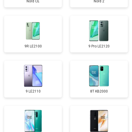
Nord CE
Nord 2
9R LE2100
9 Pro LE2120
9 LE2110
8T KB2000