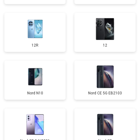
12R
12
Nord N10
Nord CE 5G EB2103